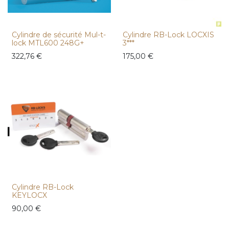
Cylindre de sécurité Mul-t-
Cylindre RB-Lock LOCXIS
lock MTL600 248G+
3***
322,76
€
175,00
€
Cylindre RB-Lock
KEYLOCX
90,00
€